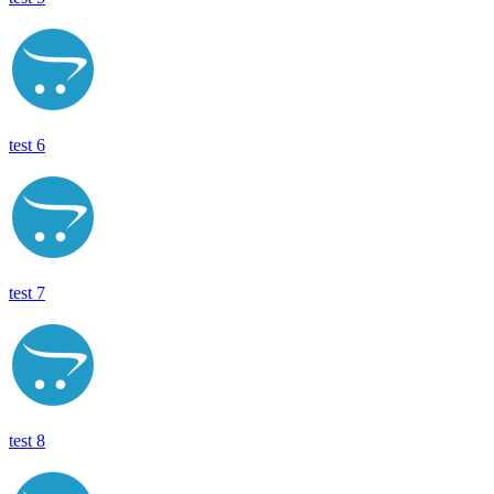
test 6
test 7
test 8