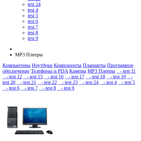
test 24
test 4
test 5
test 6
test 7
test 8
test 9
MP3 Плееры
Компьютеры
Ноутбуки
Компоненты
Планшеты
Програмное
обеспечение
Телефоны и PDA
Камеры
MP3 Плееры
- test 11
- test 12
- test 15
- test 16
- test 17
- test 18
- test 19
-
test 20
- test 21
- test 22
- test 23
- test 24
- test 4
- test 5
- test 6
- test 7
- test 8
- test 9