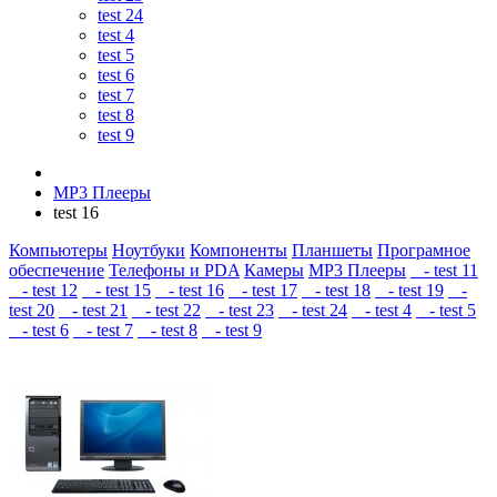
test 24
test 4
test 5
test 6
test 7
test 8
test 9
MP3 Плееры
test 16
Компьютеры
Ноутбуки
Компоненты
Планшеты
Програмное
обеспечение
Телефоны и PDA
Камеры
MP3 Плееры
- test 11
- test 12
- test 15
- test 16
- test 17
- test 18
- test 19
-
test 20
- test 21
- test 22
- test 23
- test 24
- test 4
- test 5
- test 6
- test 7
- test 8
- test 9