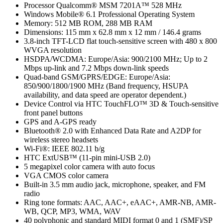
Processor Qualcomm® MSM 7201A™ 528 MHz
Windows Mobile® 6.1 Professional Operating System
Memory: 512 MB ROM, 288 MB RAM
Dimensions: 115 mm x 62.8 mm x 12 mm / 146.4 grams
3.8-inch TFT-LCD flat touch-sensitive screen with 480 x 800
WVGA resolution
HSDPA/WCDMA: Europe/Asia: 900/2100 MHz; Up to 2
Mbps up-link and 7.2 Mbps down-link speeds
Quad-band GSM/GPRS/EDGE: Europe/Asia:
850/900/1800/1900 MHz (Band frequency, HSUPA
availability, and data speed are operator dependent.)
Device Control via HTC TouchFLO™ 3D & Touch-sensitive
front panel buttons
GPS and A-GPS ready
Bluetooth® 2.0 with Enhanced Data Rate and A2DP for
wireless stereo headsets
Wi-Fi®: IEEE 802.11 b/g
HTC ExtUSB™ (11-pin mini-USB 2.0)
5 megapixel color camera with auto focus
VGA CMOS color camera
Built-in 3.5 mm audio jack, microphone, speaker, and FM
radio
Ring tone formats: AAC, AAC+, eAAC+, AMR-NB, AMR-
WB, QCP, MP3, WMA, WAV
40 polyphonic and standard MIDI format 0 and 1 (SMF)/SP