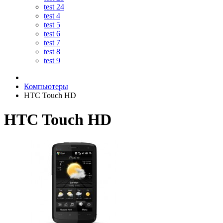
test 24
test 4
test 5
test 6
test 7
test 8
test 9
Компьютеры
HTC Touch HD
HTC Touch HD